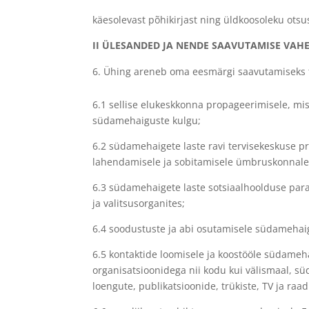
käesolevast põhikirjast ning üldkoosoleku otsu
II ÜLESANDED JA NENDE SAAVUTAMISE VAH
Ühing areneb oma eesmärgi saavutamiseks 
6.1 sellise elukeskkonna propageerimisele, m
südamehaiguste kulgu;
6.2 südamehaigete laste ravi tervisekeskuse pr
lahendamisele ja sobitamisele ümbruskonnale
6.3 südamehaigete laste sotsiaalhoolduse para
ja valitsusorganites;
6.4 soodustuste ja abi osutamisele südamehaigu
6.5 kontaktide loomisele ja koostööle südameh
organisatsioonidega nii kodu kui välismaal, 
loengute, publikatsioonide, trükiste, TV ja raad