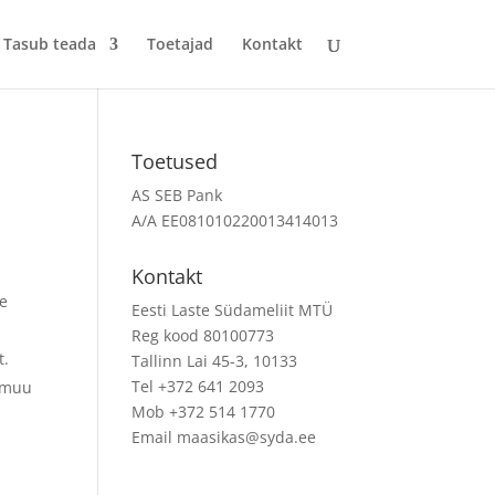
Tasub teada
Toetajad
Kontakt
Toetused
AS SEB Pank
A/A EE081010220013414013
Kontakt
te
Eesti Laste Südameliit MTÜ
Reg kood 80100773
t.
Tallinn Lai 45-3, 10133
Tel +372 641 2093
a muu
Mob +372 514 1770
Email maasikas@syda.ee