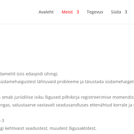
Avaleht
Meist
Tegevus
Süda
meliit (siis edaspidi ühing).
südamehaigustest lähtuvaid probleeme ja täiustada südamehaige
 omab juriidilise isiku õigused põhikirja registreerimise momendis
angas, valuutaarve vastavalt seadusandluses ettenähtud korrale j
5-3
i kehtivaist seadustest, muudest õigusaktidest,