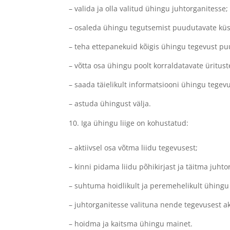
– valida ja olla valitud ühingu juhtorganitesse;
– osaleda ühingu tegutsemist puudutavate küs
– teha ettepanekuid kõigis ühingu tegevust p
– võtta osa ühingu poolt korraldatavate üritust
– saada täielikult informatsiooni ühingu tegev
– astuda ühingust välja.
Iga ühingu liige on kohustatud:
– aktiivsel osa võtma liidu tegevusest;
– kinni pidama liidu põhikirjast ja täitma juht
– suhtuma hoidlikult ja peremehelikult ühingu
– juhtorganitesse valituna nende tegevusest ak
– hoidma ja kaitsma ühingu mainet.