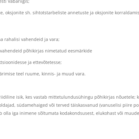
sti Vabariigis;
e, oksjonite sh. sihtotstarbeliste annetuste ja oksjonite korraldami
ma rahalisi vahendeid ja vara;
si vahendeid põhikirjas nimetatud eesmärkide
tsioonidesse ja ettevõtetesse;
ärimise teel ruume, kinnis- ja muud vara.
uriidiline isik, kes vastab mittetulundusühingu põhikirjas nõuetele; 
ajad, südamehaiged või terved täiskasvanud (vanuselisi piire pol
ib olla iga inimene sõltumata kodakondsusest, elukohast või muude