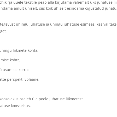
õhikirja uuele tekstile peab alla kirjutama vähemalt üks juhatuse lii
ndama ainult ühiselt, siis kõik ühiselt esindama õigustatud juhatu
 tegevust ühingu juhatuse ja ühingu juhatuse esimees, kes valitaks
get.
 ühingu liikmete kohta;
amise kohta;
öötasumise korra;
tte perspektiivplaane;
 koosolekus osaleb üle poole juhatuse liikmetest.
atuse koosseisus.