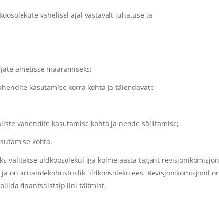
oosolekute vahelisel ajal vastavalt juhatuse ja
;
tajate ametisse määramiseks;
vahendite kasutamise korra kohta ja täiendavate
iste vahendite kasutamise kohta ja nende säilitamise;
asutamise kohta.
s valitakse üldkoosolekul iga kolme aasta tagant revisjonikomisjon
ni ja on aruandekohustuslik üldkoosoleku ees. Revisjonikomisjonil o
ida finantsdistsipliini täitmist.