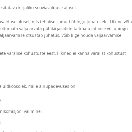
sitatava kirjaliku sooviavalduse alusel.
avalduse alusel, mis tehakse samuti ühingu juhatusele. Liikme või
õltumata välja arvata põhikirjasätete täitmata jätmise või ühingu
väljaarvamise otsustab juhatus, võib liige nõuda väljaarvamise
ete varalise kohustuste eest, liikmed ei kanna varalist kohustust
e üldkoosolek, mille ainupädevuses on:
e;
nikomisjoni valimine;
;