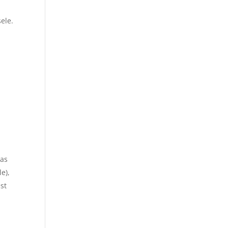
sele.
kas
e),
st