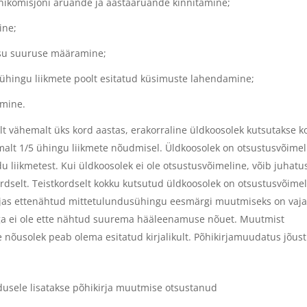
onikomisjoni aruande ja aastaaruande kinnitamine;
ine;
ksu suuruse määramine;
5 ühingu liikmete poolt esitatud küsimuste lahendamine;
amine.
t vähemalt üks kord aastas, erakorraline üldkoosolek kutsutakse k
malt 1/5 ühingu liikmete nõudmisel. Üldkoosolek on otsustusvõimel
idu liikmetest. Kui üldkoosolek ei ole otsustusvõimeline, võib juhatu
rdselt. Teistkordselt kokku kutsutud üldkoosolek on otsustusvõime
irjas ettenähtud mittetulundusühingu eesmärgi muutmiseks on vaja
jaga ei ole ette nähtud suurema hääleenamuse nõuet. Muutmist
 nõusolek peab olema esitatud kirjalikult. Põhikirjamuudatus jõus
dusele lisatakse põhikirja muutmise otsustanud