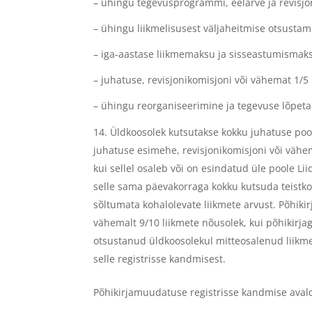
– ühingu tegevusprogrammi, eelarve ja revisj
– ühingu liikmelisusest väljaheitmise otsustam
– iga-aastase liikmemaksu ja sisseastumisma
– juhatuse, revisjonikomisjoni või vähemat 1/
– ühingu reorganiseerimine ja tegevuse lõpet
Üldkoosolek kutsutakse kokku juhatuse pool
juhatuse esimehe, revisjonikomisjoni või vähe
kui sellel osaleb või on esindatud üle poole Li
selle sama päevakorraga kokku kutsuda teistko
sõltumata kohalolevate liikmete arvust. Põhik
vähemalt 9/10 liikmete nõusolek, kui põhikir
otsustanud üldkoosolekul mitteosalenud liikme
selle registrisse kandmisest.
Põhikirjamuudatuse registrisse kandmise aval