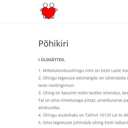
Põhikiri
I ÜLDSÄTTED.
Mittetulundusühingu nimi on Eesti Laste Süda
Ühingu tegevuse eesmärgiks on lahendada 
laste ravitingimusi.
Ühing on kasumit mitte taotlev ühendus, kes
Tal on oma nimetusega pitsat, arveldusarve p
atribuutika.
Ühingu asukohaks on Tallinn 10133 Lai tn.4
Oma tegevuses juhindub ühing Eesti Vabariig