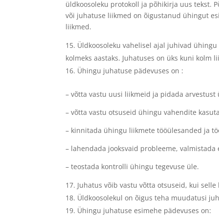
üldkoosoleku protokoll ja põhikirja uus tekst. P
või juhatuse liikmed on õigustanud ühingut esi
liikmed.
Üldkoosoleku vahelisel ajal juhivad ühingu
kolmeks aastaks. Juhatuses on üks kuni kolm lii
Ühingu juhatuse pädevuses on :
– võtta vastu uusi liikmeid ja pidada arvestust
– võtta vastu otsuseid ühingu vahendite kasut
– kinnitada ühingu liikmete tööülesanded ja t
– lahendada jooksvaid probleeme, valmistada e
– teostada kontrolli ühingu tegevuse üle.
Juhatus võib vastu võtta otsuseid, kui selle
Üldkoosolekul on õigus teha muudatusi juh
Ühingu juhatuse esimehe pädevuses on: