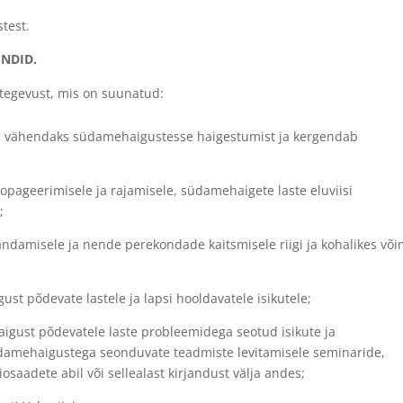
stest.
ENDID.
tegevust, mis on suunatud:
is vähendaks südamehaigustesse haigestumist ja kergendab
opageerimisele ja rajamisele, südamehaigete laste eluviisi
;
ndamisele ja nende perekondade kaitsmisele riigi ja kohalikes võ
st põdevate lastele ja lapsi hooldavatele isikutele;
aigust põdevatele laste probleemidega seotud isikute ja
südamehaigustega seonduvate teadmiste levitamisele seminaride,
iosaadete abil või sellealast kirjandust välja andes;