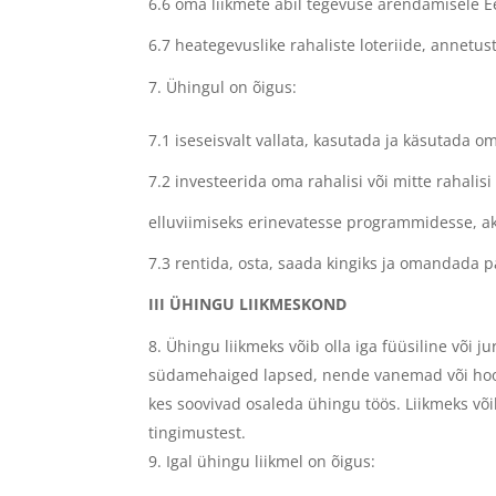
6.6 oma liikmete abil tegevuse arendamisele Ee
6.7 heategevuslike rahaliste loteriide, annetust
Ühingul on õigus:
7.1 iseseisvalt vallata, kasutada ja käsutada o
7.2 investeerida oma rahalisi või mitte rahali
elluviimiseks erinevatesse programmidesse, ak
7.3 rentida, osta, saada kingiks ja omandada p
III ÜHINGU LIIKMESKOND
Ühingu liikmeks võib olla iga füüsiline või j
südamehaiged lapsed, nende vanemad või hoold
kes soovivad osaleda ühingu töös. Liikmeks võ
tingimustest.
Igal ühingu liikmel on õigus: