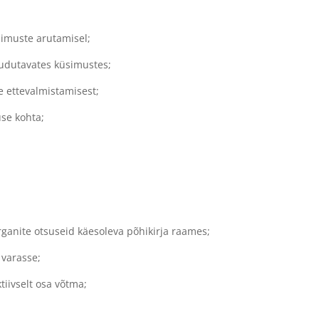
imuste arutamisel;
uudutavates küsimustes;
e ettevalmistamisest;
use kohta;
organite otsuseid käesoleva põhikirja raames;
 varasse;
tiivselt osa võtma;