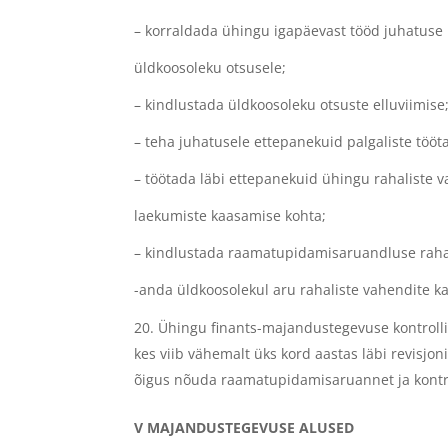
– korraldada ühingu igapäevast tööd juhatuse k
üldkoosoleku otsusele;
– kindlustada üldkoosoleku otsuste elluviimise
– teha juhatusele ettepanekuid palgaliste töö
– töötada läbi ettepanekuid ühingu rahaliste 
laekumiste kaasamise kohta;
– kindlustada raamatupidamisaruandluse rahal
-anda üldkoosolekul aru rahaliste vahendite k
Ühingu finants-majandustegevuse kontrollik
kes viib vähemalt üks kord aastas läbi revisjo
õigus nõuda raamatupidamisaruannet ja kontroll
V MAJANDUSTEGEVUSE ALUSED