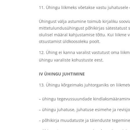
Ühingu liikmeks võetakse vastu juhatusele e
Ühingust välja astumine toimub kirjaliku soovi
mittetulundusühingust põhikirjas sätestatust s
olulisel määral kahjustamise tõttu. Kui liikme 
otsustamist üldkoosoleku poolt.
Ühing ei kanna varalist vastutust oma liikm
ühingu varaliste kohustuste eest.
IV ÜHINGU JUHTIMINE
Ühingu kõrgeimaks juhtorganiks on liikmet
– ühingu tegevussuundade kindlaksmääramin
– ühingu juhatuse, juhatuse esimehe ja revisjo
– põhikirja muudatuste ja täienduste tegemine