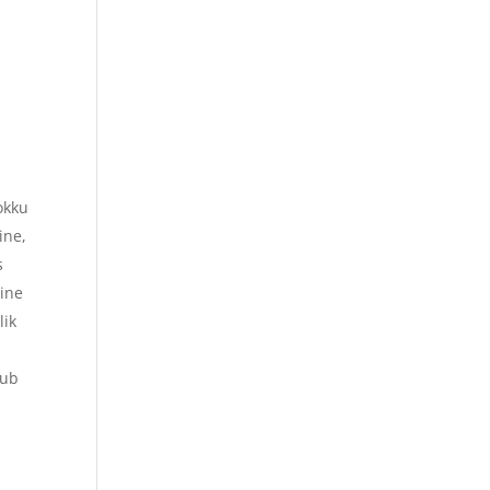
okku
ine,
s
line
lik
tub