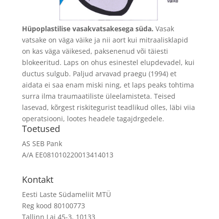
Hüpoplastilise vasakvatsakesega süda.
Vasak
vatsake on väga väike ja nii aort kui mitraalisklapid
on kas väga väikesed, paksenenud või täiesti
blokeeritud. Laps on ohus esinestel elupdevadel, kui
ductus sulgub. Paljud arvavad praegu (1994) et
aidata ei saa enam miski ning, et laps peaks tohtima
surra ilma traumaatiliste üleelamisteta. Teised
lasevad, kõrgest riskitegurist teadlikud olles, läbi viia
operatsiooni, lootes headele tagajdrgedele.
Toetused
AS SEB Pank
A/A EE081010220013414013
Kontakt
Eesti Laste Südameliit MTÜ
Reg kood 80100773
Tallinn Lai 45-3, 10133