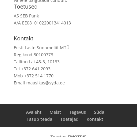
vahele paigutada conduit.
Toetused
AS SEB Pank
A/A EE081010220013414013
Kontakt
Eesti Laste Südameliit MTÜ
Reg kood 80100773
Tallinn Lai 45-3, 10133
Tel +372 641 2093
Mob +372 514 1770
Email maasikas@syda.ee
Avaleht
Meist
Tegevus
Süda
Tasub teada
Toetajad
Kontakt
Teostus
EMOTIVE