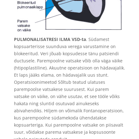
PULMONALISATRESI ILMA VSD-ta
. Südamest
kopsuarterisse suunduva verega varustamine on
blokeeritud. Veri jõuab kopsudesse tänu patsiendi
ductusele. Parempoolne vatsake võib olla väga väike
(htipoplastiline). Akuutne operatsioon on hädavajalik.
Et laps jääks elama, on hädavajalik uus stunt.
Operatsioonimeetod Sõltub teatud ulatuses
parempoolse vatsakese suurusest. Kui parem
vatsake on väike, on vähe usutav, et see tööle võiks
hakata ning sluntid osutuvad ainukeseks
abivahendiks. Hiljem on võimalik Fontanoperatsioon,
kus parempoolne südamekoda ühendatakse
kopsuarteriga. Kui parempoolne vatsake on piisavalt
suur, võidakse parema vatsakese ja kopsusoonte